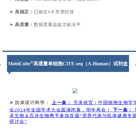
➤
高稳定：
已验证6大常用抗体
➤
高质量：
数据质量远超文献水平
®
MobiCube
高通量单细胞CITE-seq（A-Human）试剂盒
➤
抗体设计科学：
上一条：
完美收官 | 中国细胞生物学
会2024年全国学术大会圆满闭幕，明年再会！
下一条：
卓生物＆百沐生物携手参加首届“营养代谢与机体健康专
研讨会”