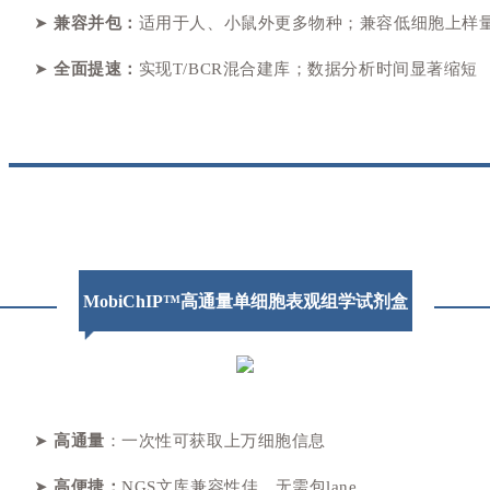
➤
兼容并包：
适用于人、小鼠外更多物种；兼容低细胞上样
➤
全面提速：
实现T/BCR混合建库；数据分析时间显著缩短
MobiChIP™
高通量单细胞表观组学试剂盒
➤
高通量
：一次性可获取上万细胞信息
➤
高便捷：
NGS文库兼容性佳，无需包lane