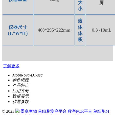
大
屏
小
液
仪器尺寸
体
460*295*222mm
0.3~10mL
（L*W*H）
体
积
了解更多
MobiNova-D1-seq
操作流程
产品特点
应用方向
数据展示
仪器参数
© 2023
墨卓生物
单细胞测序平台
数字PCR平台
单细胞分