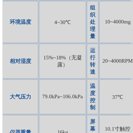
组
织
10~4000mg
环境温度
处
4~30℃
理
量
运
15%~18%（无凝
行
20~4000RPM
相对湿度
露）
转
速
温
度
79.0kPa~106.0kPa
大气压力
37℃
控
制
屏
幕
10.1寸触控
16kg
仪器重量