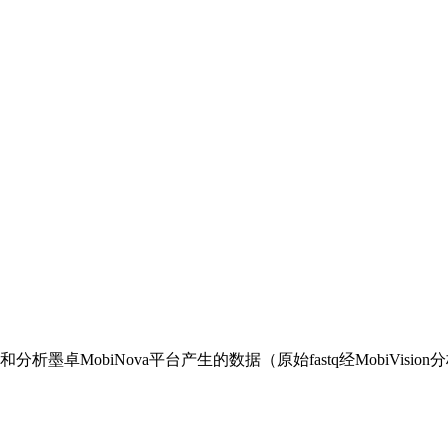
析墨卓MobiNova平台产生的数据（原始fastq经MobiVision