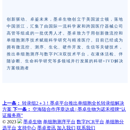
创新驱动、卓鉴未来，墨卓生物创立于美国波士顿，落地
中国浙江，汇集了由国际一流科学家和跨国医疗器械公司
高管等组成的一批优秀人才。墨卓致力于用创新微流控和
单细胞测序技术赋能科学研究与精准医疗。目前已经成为
拥有微流控、测序、生化、硬件开发、生信等关键技术，
推出单细胞测序与数字PCR双技术平台，在液体活检、伴
随诊断、生命科学研究等多领域并行发展的科研+IVD解决
方案领跑者
上一条：
转录组2＋3！墨卓平台推出单细胞全长转录组解决
方案
下一条：
空海陆合作序章达成 | 墨卓生物为诺禾授牌“认
证服务商”
© 2023
墨卓生物
单细胞测序平台
数字PCR平台
单细胞分
选平台
支持中心
墨卓资讯
加入我们
联系我们