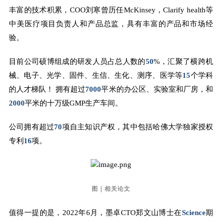
丰富的技术积累，COO刘寒曾历任McKinsey，Clarify health等
中美医疗项目负责人和产品总监，具有丰富的产品和市场经
验。
目前公司硕博组成的研发人员占总人数的
50
%，汇聚了横跨机
械、电子、光学、固件、生信、生化、测序、医学等
15
个学科
的人才梯队！
拥有超过
7000
平米的办公区、实验室和厂房，和
2000
平米的十万级GMP生产车间。
公司拥有超过
70
项自主知识产权，其中包括哈佛大学独家授权
专利
16
项。
图｜相关论文
值得一提的是，2022年6月，墨卓CTO郑文山博士在
Science
期