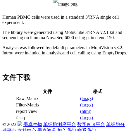
Human PBMC cells were used in a standard 3’RNA single cell
experiment.
The library were generated using MobiCube 3’RNA v2.1 kit and
sequencing on illumina NovaSeq 6000 using paired end 150.
Analysis was followed by default parameters in MobiVision v3.2.
Intron were included in analysis,and cell calling using EmptyDrops.
文件下载
文件
格式
Raw-Matrix
(tar.gz)
Filter-Matrix
(tar.gz)
report-view
(html)
fastq
(tar.gz)
© 2023
墨卓生物
单细胞测序平台
数字PCR平台
单细胞分
选平台
支持中心
墨卓资讯
加入我们
联系我们