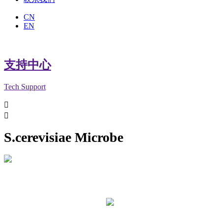
CN
EN
支持中心
Tech Support


S.cerevisiae Microbe