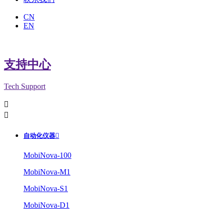
CN
EN
支持中心
Tech Support


自动化仪器

MobiNova-100
MobiNova-M1
MobiNova-S1
MobiNova-D1